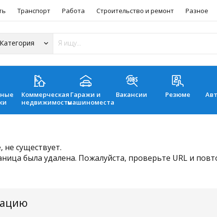
ть
Транспорт
Работа
Строительство и ремонт
Разное
ьные
Коммерческая
Гаражи и
Вакансии
Резюме
Ав
ки
недвижимость
машиноместа
 не существует.
аница была удалена. Пожалуйста, проверьте URL и пов
мацию