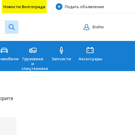
Новости Волгограда
Подать объявление
Войти
томобили
Грузовики
Запчасти
Аксессуары
Перевозки
и
спецтехника
торите