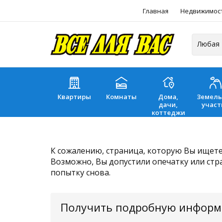
Главная
Недвижимос
Квартиры
Комнаты
Дома,
Земел
дачи,
участ
коттеджи
К сожалению, страница, которую Вы ищете,
Возможно, Вы допустили опечатку или стр
попытку снова.
Получить подробную инфор