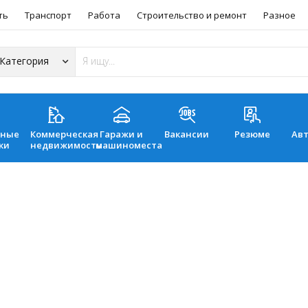
ть
Транспорт
Работа
Строительство и ремонт
Разное
ьные
Коммерческая
Гаражи и
Вакансии
Резюме
Ав
ки
недвижимость
машиноместа