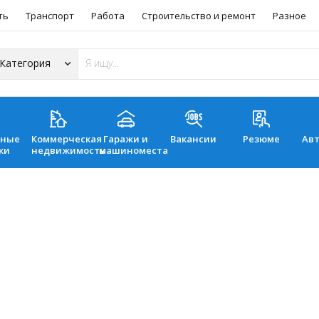
ть
Транспорт
Работа
Строительство и ремонт
Разное
ьные
Коммерческая
Гаражи и
Вакансии
Резюме
Ав
ки
недвижимость
машиноместа