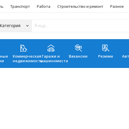
ть
Транспорт
Работа
Строительство и ремонт
Разное
ьные
Коммерческая
Гаражи и
Вакансии
Резюме
Ав
ки
недвижимость
машиноместа