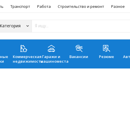
ть
Транспорт
Работа
Строительство и ремонт
Разное
ьные
Коммерческая
Гаражи и
Вакансии
Резюме
Ав
ки
недвижимость
машиноместа