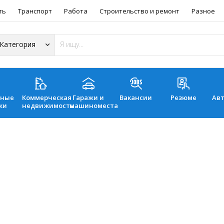
ть
Транспорт
Работа
Строительство и ремонт
Разное
ьные
Коммерческая
Гаражи и
Вакансии
Резюме
Ав
ки
недвижимость
машиноместа