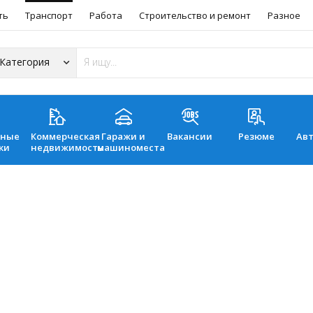
ть
Транспорт
Работа
Строительство и ремонт
Разное
ьные
Коммерческая
Гаражи и
Вакансии
Резюме
Ав
ки
недвижимость
машиноместа