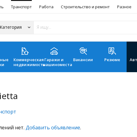
ть
Транспорт
Работа
Строительство и ремонт
Разное
ьные
Коммерческая
Гаражи и
Вакансии
Резюме
Ав
ки
недвижимость
машиноместа
ietta
нспорт
лений нет.
Добавить объявление
.