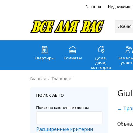
Главная
Недвижимос
Квартиры
Комнаты
Дома,
Земел
дачи,
участ
коттеджи
Главная
Транспорт
Giul
ПОИСК АВТО
Поиск по ключевым словам
← Тра
Объяв
Расширенные критерии