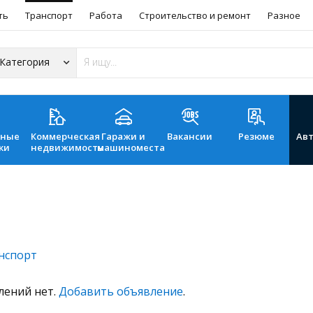
ть
Транспорт
Работа
Строительство и ремонт
Разное
ьные
Коммерческая
Гаражи и
Вакансии
Резюме
Ав
ки
недвижимость
машиноместа
нспорт
лений нет.
Добавить объявление
.