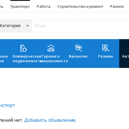
ть
Транспорт
Работа
Строительство и ремонт
Разное
ьные
Коммерческая
Гаражи и
Вакансии
Резюме
Ав
ки
недвижимость
машиноместа
нспорт
лений нет.
Добавить объявление
.