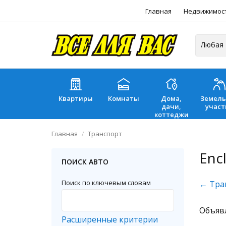
Главная
Недвижимос
Квартиры
Комнаты
Дома,
Земел
дачи,
участ
коттеджи
Главная
Транспорт
Enc
ПОИСК АВТО
Поиск по ключевым словам
← Тра
Объяв
Расширенные критерии