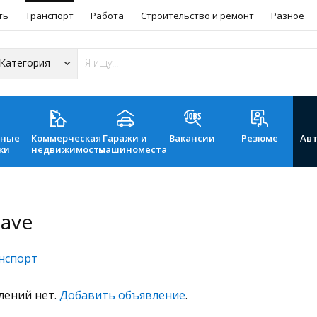
ть
Транспорт
Работа
Строительство и ремонт
Разное
ьные
Коммерческая
Гаражи и
Вакансии
Резюме
Ав
ки
недвижимость
машиноместа
lave
нспорт
лений нет.
Добавить объявление
.