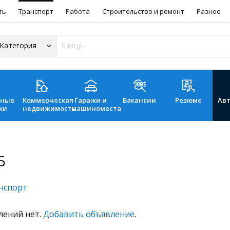
ть
Транспорт
Работа
Строительство и ремонт
Разное
ьные
Коммерческая
Гаражи и
Вакансии
Резюме
Ав
ки
недвижимость
машиноместа
5
нспорт
лений нет.
Добавить объявление
.