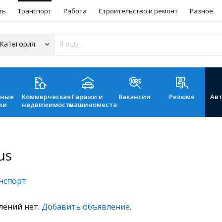
ть
Транспорт
Работа
Строительство и ремонт
Разное
ьные
Коммерческая
Гаражи и
Вакансии
Резюме
Ав
ки
недвижимость
машиноместа
us
нспорт
лений нет.
Добавить объявление
.