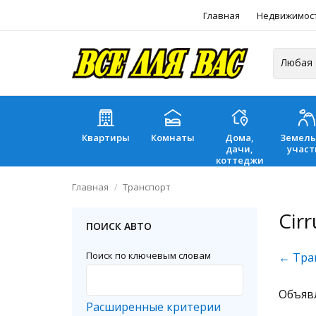
Главная
Недвижимос
Квартиры
Комнаты
Дома,
Земел
дачи,
участ
коттеджи
Главная
Транспорт
Cirr
ПОИСК АВТО
Поиск по ключевым словам
← Тра
Объяв
Расширенные критерии