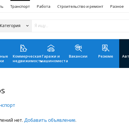
ть
Транспорт
Работа
Строительство и ремонт
Разное
ьные
Коммерческая
Гаражи и
Вакансии
Резюме
Ав
ки
недвижимость
машиноместа
os
нспорт
лений нет.
Добавить объявление
.