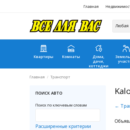
Главная
Недвижимос
Квартиры
Комнаты
Дома,
Земел
дачи,
участ
коттеджи
Главная
Транспорт
Kal
ПОИСК АВТО
Поиск по ключевым словам
← Тра
Объяв
Расширенные критерии