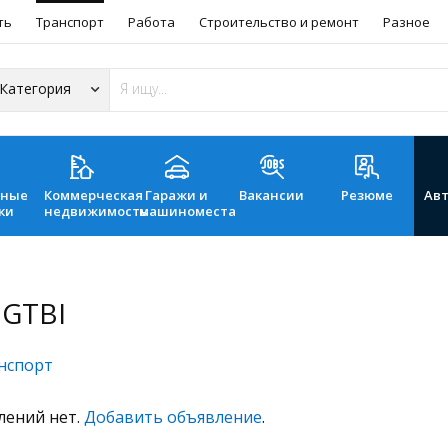
ть
Транспорт
Работа
Строительство и ремонт
Разное
ьные
Коммерческая
Гаражи и
Вакансии
Резюме
Ав
ки
недвижимость
машиноместа
 GTBI
нспорт
лений нет.
Добавить объявление
.