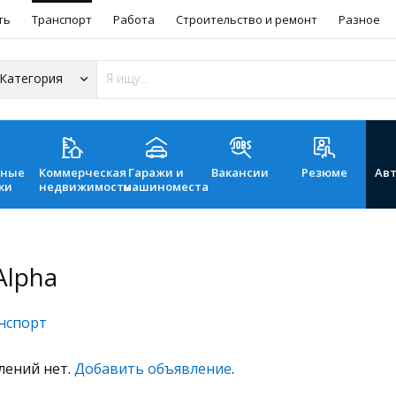
ть
Транспорт
Работа
Строительство и ремонт
Разное
ьные
Коммерческая
Гаражи и
Вакансии
Резюме
Ав
ки
недвижимость
машиноместа
Alpha
нспорт
лений нет.
Добавить объявление
.