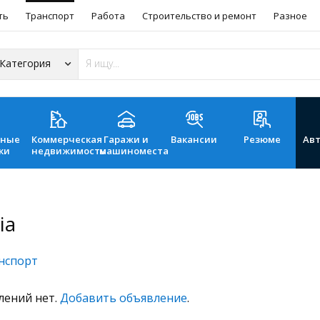
ть
Транспорт
Работа
Строительство и ремонт
Разное
ьные
Коммерческая
Гаражи и
Вакансии
Резюме
Ав
ки
недвижимость
машиноместа
ia
нспорт
лений нет.
Добавить объявление
.