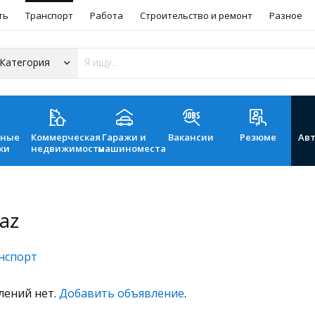
ть
Транспорт
Работа
Строительство и ремонт
Разное
ьные
Коммерческая
Гаражи и
Вакансии
Резюме
Ав
ки
недвижимость
машиноместа
az
нспорт
лений нет.
Добавить объявление
.