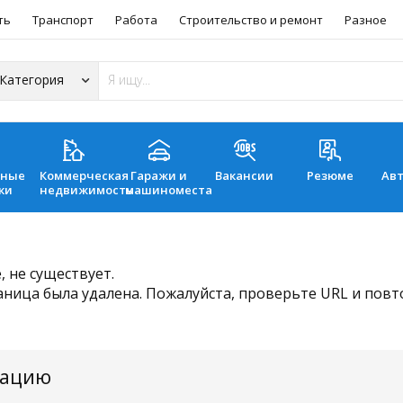
ть
Транспорт
Работа
Строительство и ремонт
Разное
ьные
Коммерческая
Гаражи и
Вакансии
Резюме
Ав
ки
недвижимость
машиноместа
 не существует.
аница была удалена. Пожалуйста, проверьте URL и пов
мацию