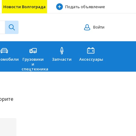
Новости Волгограда
Подать объявление
Войти
томобили
Грузовики
Запчасти
Аксессуары
Перевозки
и
спецтехника
торите