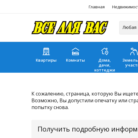
Главная
Недвижимос
Квартиры
Комнаты
Дома,
Земел
дачи,
участ
коттеджи
К сожалению, страница, которую Вы ищете,
Возможно, Вы допустили опечатку или стр
попытку снова.
Получить подробную инфор