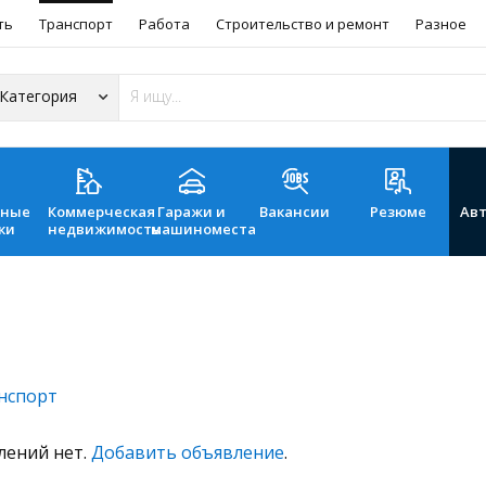
ть
Транспорт
Работа
Строительство и ремонт
Разное
ьные
Коммерческая
Гаражи и
Вакансии
Резюме
Ав
ки
недвижимость
машиноместа
нспорт
лений нет.
Добавить объявление
.