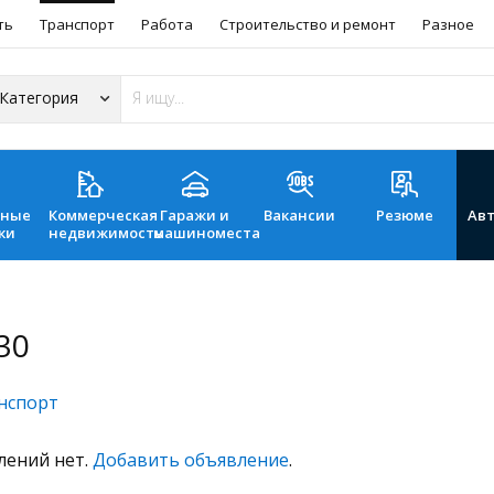
ть
Транспорт
Работа
Строительство и ремонт
Разное
ьные
Коммерческая
Гаражи и
Вакансии
Резюме
Ав
ки
недвижимость
машиноместа
30
нспорт
лений нет.
Добавить объявление
.