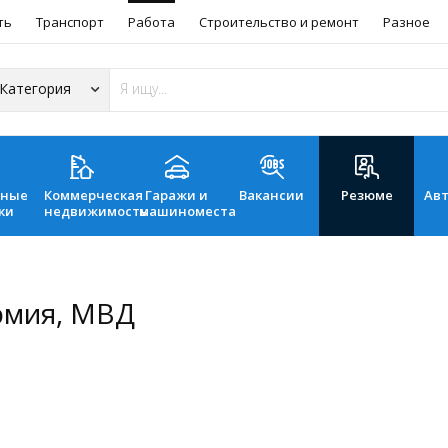
ть
Транспорт
Работа
Строительство и ремонт
Разное
ьные
Коммерческая
Гаражи и
Вакансии
Резюме
Ав
ки
недвижимость
машиноместа
рмия, МВД