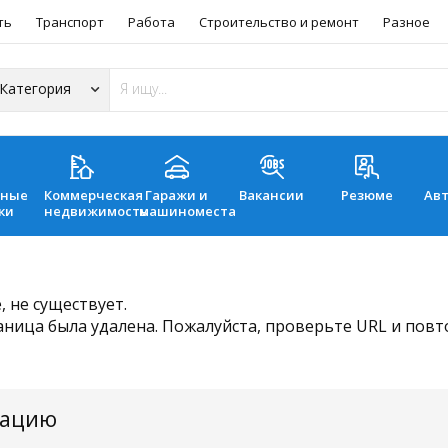
ть
Транспорт
Работа
Строительство и ремонт
Разное
ьные
Коммерческая
Гаражи и
Вакансии
Резюме
Ав
ки
недвижимость
машиноместа
 не существует.
аница была удалена. Пожалуйста, проверьте URL и пов
мацию