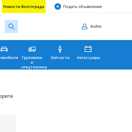
Новости Волгограда
Подать объявление
Войти
томобили
Грузовики
Запчасти
Аксессуары
Перевозки
и
спецтехника
торите