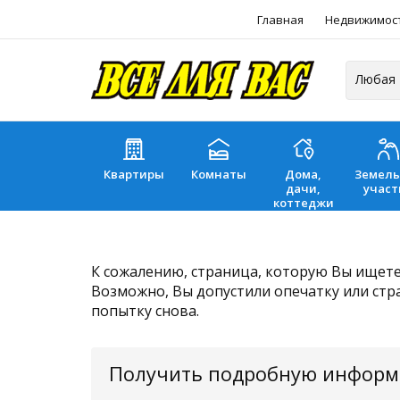
Главная
Недвижимос
Квартиры
Комнаты
Дома,
Земел
дачи,
участ
коттеджи
К сожалению, страница, которую Вы ищете,
Возможно, Вы допустили опечатку или стр
попытку снова.
Получить подробную инфор