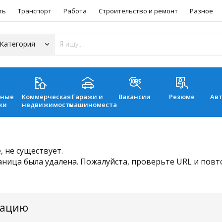
ть
Транспорт
Работа
Строительство и ремонт
Разное
ьные
Коммерческая
Гаражи и
Вакансии
Резюме
Ав
ки
недвижимость
машиноместа
 не существует.
аница была удалена. Пожалуйста, проверьте URL и пов
мацию