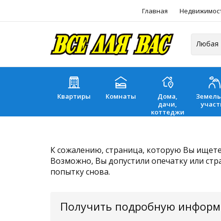
Главная
Недвижимос
Квартиры
Комнаты
Дома,
Земел
дачи,
участ
коттеджи
К сожалению, страница, которую Вы ищете,
Возможно, Вы допустили опечатку или стр
попытку снова.
Получить подробную инфор