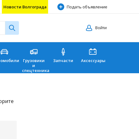
Новости Волгограда
Подать объявление
Войти
томобили
Грузовики
Запчасти
Аксессуары
Перевозки
и
спецтехника
торите