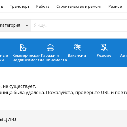
ть
Транспорт
Работа
Строительство и ремонт
Разное
ьные
Коммерческая
Гаражи и
Вакансии
Резюме
Ав
ки
недвижимость
машиноместа
 не существует.
аница была удалена. Пожалуйста, проверьте URL и пов
мацию