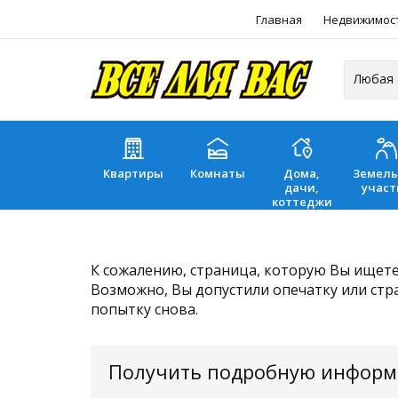
Главная
Недвижимос
Квартиры
Комнаты
Дома,
Земел
дачи,
участ
коттеджи
К сожалению, страница, которую Вы ищете,
Возможно, Вы допустили опечатку или стр
попытку снова.
Получить подробную инфор