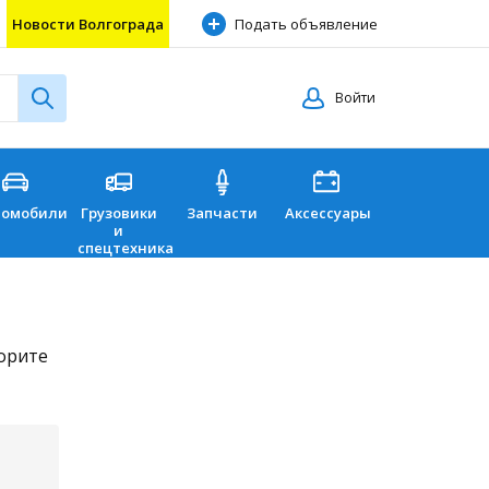
Новости Волгограда
Подать объявление
Войти
томобили
Грузовики
Запчасти
Аксессуары
Перевозки
и
спецтехника
торите