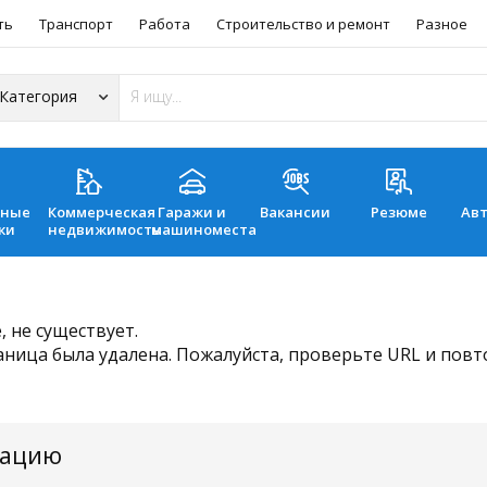
ть
Транспорт
Работа
Строительство и ремонт
Разное
ьные
Коммерческая
Гаражи и
Вакансии
Резюме
Ав
ки
недвижимость
машиноместа
 не существует.
аница была удалена. Пожалуйста, проверьте URL и пов
мацию