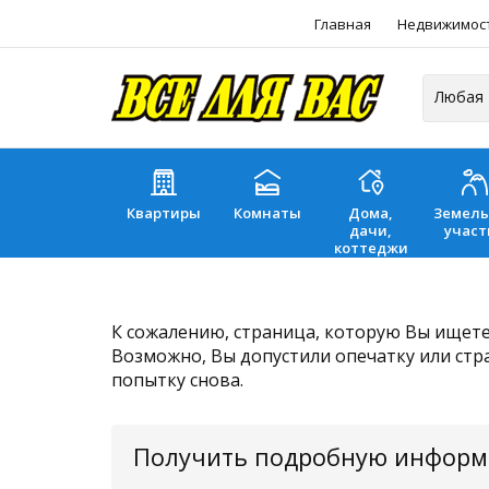
Главная
Недвижимос
Квартиры
Комнаты
Дома,
Земел
дачи,
участ
коттеджи
К сожалению, страница, которую Вы ищете,
Возможно, Вы допустили опечатку или стр
попытку снова.
Получить подробную инфор