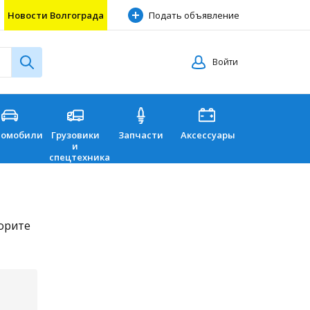
Новости Волгограда
Подать объявление
Войти
томобили
Грузовики
Запчасти
Аксессуары
Перевозки
и
спецтехника
торите