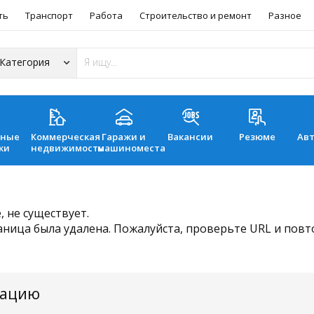
ть
Транспорт
Работа
Строительство и ремонт
Разное
ьные
Коммерческая
Гаражи и
Вакансии
Резюме
Ав
ки
недвижимость
машиноместа
 не существует.
аница была удалена. Пожалуйста, проверьте URL и пов
мацию