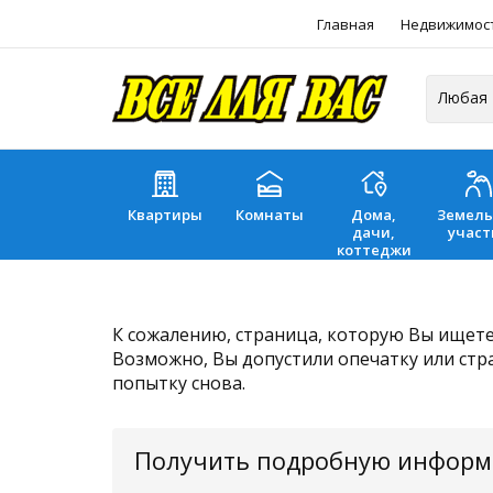
Главная
Недвижимос
Квартиры
Комнаты
Дома,
Земел
дачи,
участ
коттеджи
К сожалению, страница, которую Вы ищете,
Возможно, Вы допустили опечатку или стр
попытку снова.
Получить подробную инфор