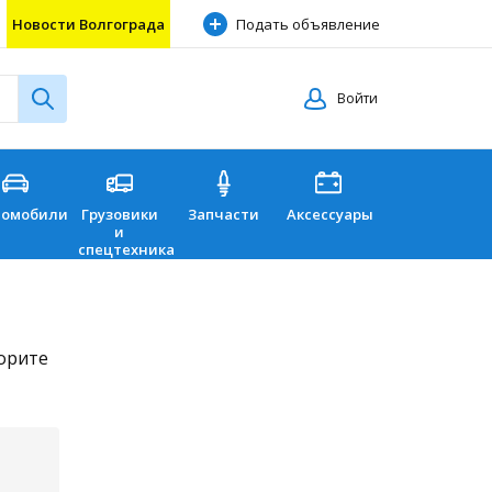
Новости Волгограда
Подать объявление
Войти
томобили
Грузовики
Запчасти
Аксессуары
Перевозки
и
спецтехника
торите