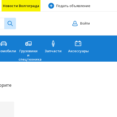
Новости Волгограда
Подать объявление
Войти
томобили
Грузовики
Запчасти
Аксессуары
Перевозки
и
спецтехника
торите