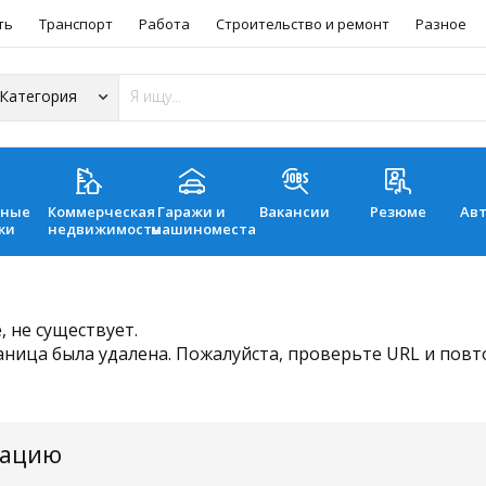
ть
Транспорт
Работа
Строительство и ремонт
Разное
ьные
Коммерческая
Гаражи и
Вакансии
Резюме
Ав
ки
недвижимость
машиноместа
 не существует.
аница была удалена. Пожалуйста, проверьте URL и пов
мацию