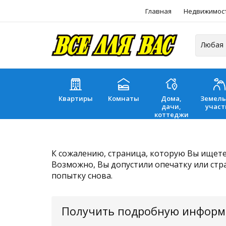
Главная
Недвижимос
Квартиры
Комнаты
Дома,
Земел
дачи,
участ
коттеджи
К сожалению, страница, которую Вы ищете,
Возможно, Вы допустили опечатку или стр
попытку снова.
Получить подробную инфор