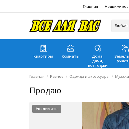
Главная
Недвижимос
Квартиры
Комнаты
Дома,
Земел
дачи,
участ
коттеджи
Главная
Разное
Одежда и аксессуары
Мужска
Продаю
Увеличить