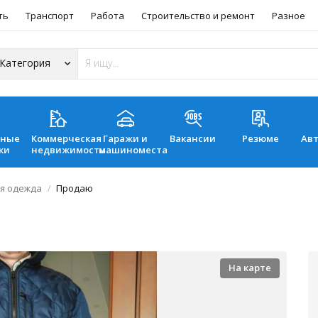
ть
Транспорт
Работа
Строительство и ремонт
Разное
ьные
Коммерческая
Гаражи и
Вакансии
Резюме
Ав
ки
недвижимость
машиноместа
я одежда
Продаю
На карте