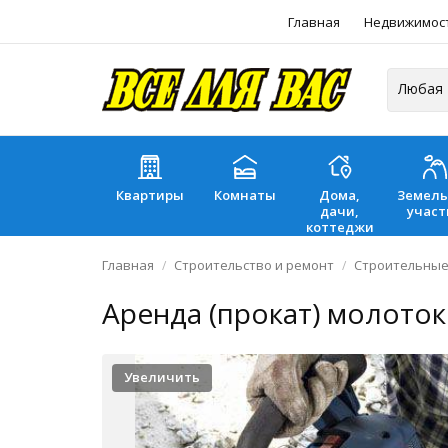
Главная
Недвижимос
Квартиры
Комнаты
Дома,
Земел
дачи,
участ
коттеджи
Главная
Строительство и ремонт
Строительные
Аренда (прокат) молото
Увеличить