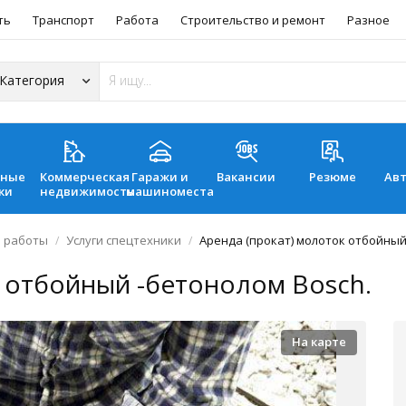
ть
Транспорт
Работа
Строительство и ремонт
Разное
ьные
Коммерческая
Гаражи и
Вакансии
Резюме
Ав
ки
недвижимость
машиноместа
 работы
Услуги спецтехники
Аренда (прокат) молоток отбойный
к отбойный -бетонолом Bosch.
На карте