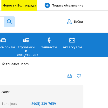
Новости Волгограда
Подать объявление
Войти
томобили
Грузовики
Запчасти
Аксессуары
Перевозки
и
спецтехника
 -бетонолом Bosch.
олег
Телефон
(8905) 339-7659