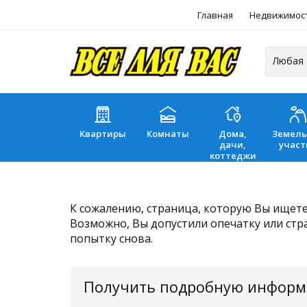
Главная
Недвижимос
Квартиры
Комнаты
Дома,
Земел
дачи,
участ
коттеджи
К сожалению, страница, которую Вы ищете,
Возможно, Вы допустили опечатку или стр
попытку снова.
Получить подробную инфор