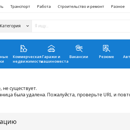
ть
Транспорт
Работа
Строительство и ремонт
Разное
ьные
Коммерческая
Гаражи и
Вакансии
Резюме
Ав
ки
недвижимость
машиноместа
 не существует.
аница была удалена. Пожалуйста, проверьте URL и пов
мацию