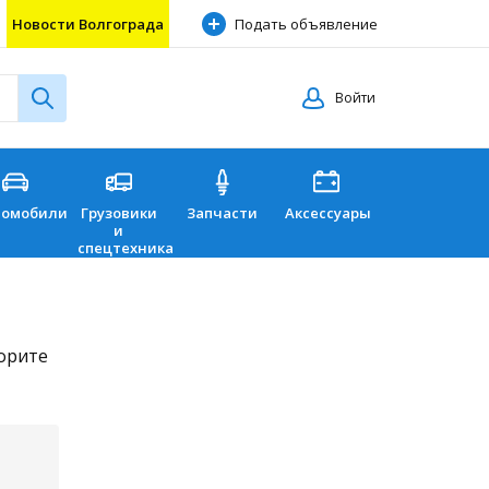
Новости Волгограда
Подать объявление
Войти
томобили
Грузовики
Запчасти
Аксессуары
Перевозки
и
спецтехника
торите