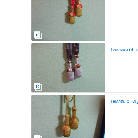
Темляки общ
Темляк офиц