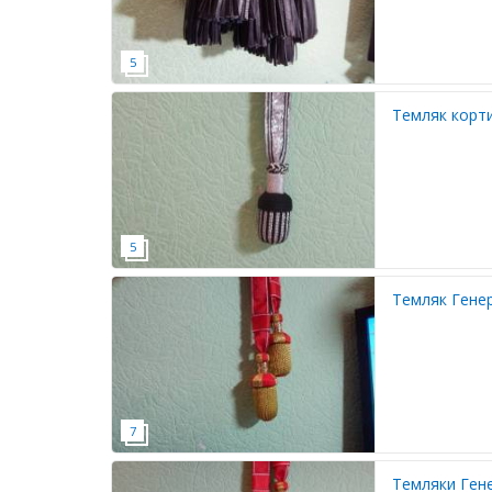
Темляк корт
Темляк Генер
Темляки Гене