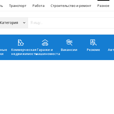
ть
Транспорт
Работа
Строительство и ремонт
Разное
ьные
Коммерческая
Гаражи и
Вакансии
Резюме
Ав
ки
недвижимость
машиноместа