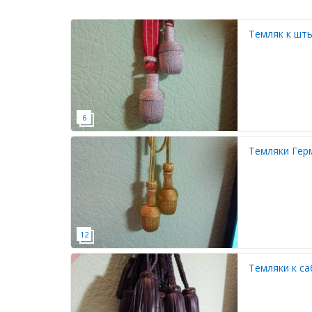
Темляк к шт
Темляки Герм
Темляки к с