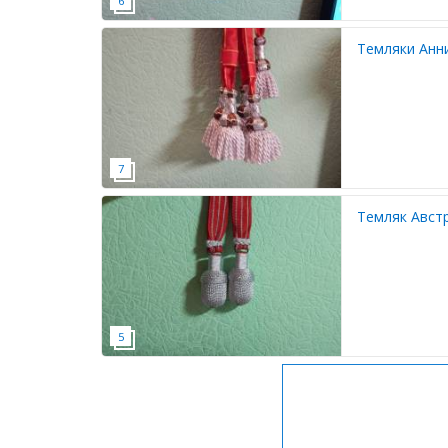
Темляки Анни
Темляк Авст