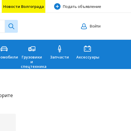
Новости Волгограда
Подать объявление
Войти
томобили
Грузовики
Запчасти
Аксессуары
Перевозки
и
спецтехника
торите