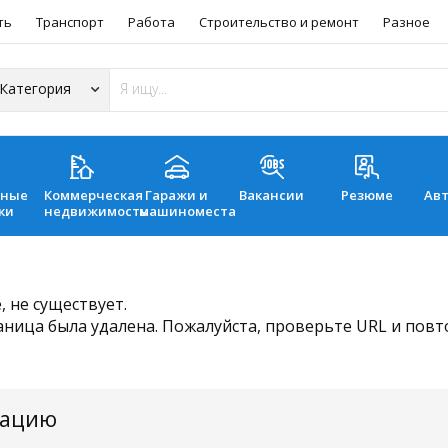
ть
Транспорт
Работа
Строительство и ремонт
Разное
ьные
Коммерческая
Гаражи и
Вакансии
Резюме
Ав
ки
недвижимость
машиноместа
 не существует.
аница была удалена. Пожалуйста, проверьте URL и пов
мацию