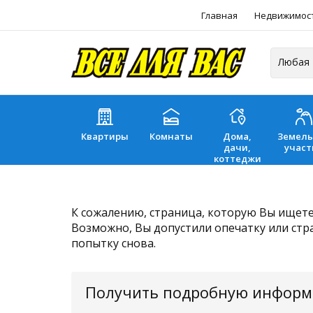
Главная
Недвижимос
Квартиры
Комнаты
Дома,
Земел
дачи,
участ
коттеджи
К сожалению, страница, которую Вы ищете,
Возможно, Вы допустили опечатку или стр
попытку снова.
Получить подробную инфор