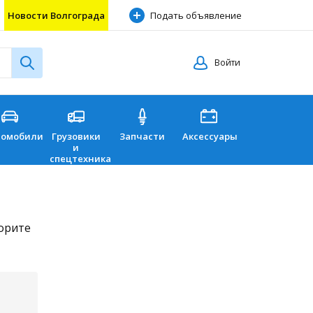
Новости Волгограда
Подать объявление
Войти
томобили
Грузовики
Запчасти
Аксессуары
Перевозки
и
спецтехника
торите