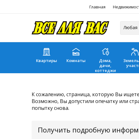
Главная
Недвижимос
Квартиры
Комнаты
Дома,
Земел
дачи,
участ
коттеджи
К сожалению, страница, которую Вы ищете,
Возможно, Вы допустили опечатку или стр
попытку снова.
Получить подробную инфор