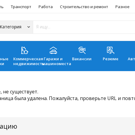
ть
Транспорт
Работа
Строительство и ремонт
Разное
ьные
Коммерческая
Гаражи и
Вакансии
Резюме
Ав
ки
недвижимость
машиноместа
 не существует.
аница была удалена. Пожалуйста, проверьте URL и пов
мацию